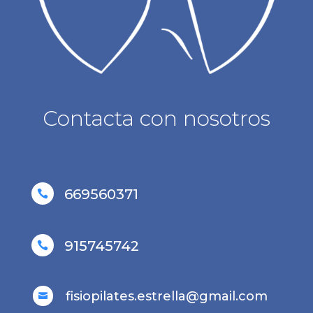
Contacta con nosotros
669560371

915745742

fisiopilates.estrella@gmail.com
