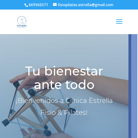
669560371
fisiopilates.estrella@gmail.com
Tu bienestar
ante todo
¡Bienvenidos a Clínica Estrella
Fisio & Pilates!